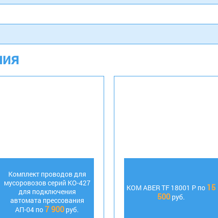
ния
Комплект проводов для
мусоровозов серий КО-427
15
КОМ ABER TF 18001 P по
для подключения
500
руб.
автомата прессования
7 900
АП-04 по
руб.