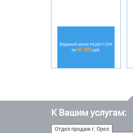
Водяной насос НЦ60/125А
62 500
по
руб.
К Вашим услугам: