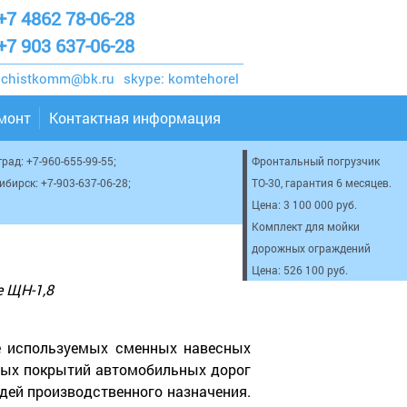
+7 4862 78-06-28
+7 903 637-06-28
chistkomm@bk.ru
skype:
komtehorel
емонт
Контактная информация
град:
+7-960-655-99-55
;
Фронтальный погрузчик
сибирск:
+7-903-637-06-28
;
ТО-30, гарантия 6 месяцев.
Цена: 3 100 000 руб.
Комплект для мойки
дорожных ограждений
Цена: 526 100 руб.
 ЩН-1,8
е используемых сменных навесных
рдых покрытий автомобильных дорог
адей производственного назначения.