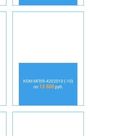
КОМ МП05-4202010 (-10)
13 500
по
руб.