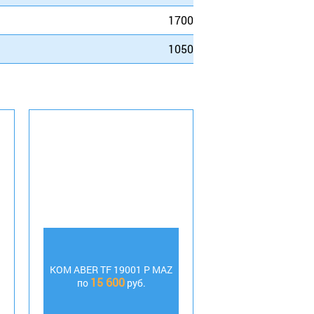
1700
1050
КОМ АBER TF 19001 P MAZ
15 600
по
руб.