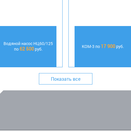
Водяной насос НЦ60/125
17 900
КОМ-3 по
руб.
62 500
по
руб.
Показать все