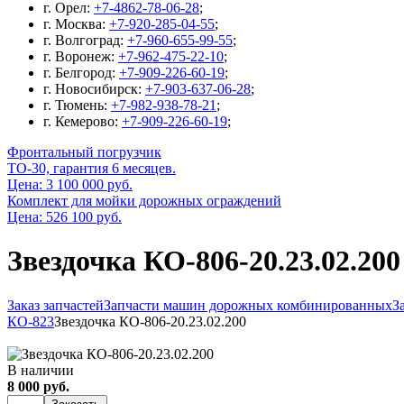
г. Орел:
+7-4862-78-06-28
;
г. Москва:
+7-920-285-04-55
;
г. Волгоград:
+7-960-655-99-55
;
г. Воронеж:
+7-962-475-22-10
;
г. Белгород:
+7-909-226-60-19
;
г. Новосибирск:
+7-903-637-06-28
;
г. Тюмень:
+7-982-938-78-21
;
г. Кемерово:
+7-909-226-60-19
;
Фронтальный погрузчик
ТО-30, гарантия 6 месяцев.
Цена: 3 100 000 руб.
Комплект для мойки дорожных ограждений
Цена: 526 100 руб.
Звездочка КО-806-20.23.02.200
Заказ запчастей
Запчасти машин дорожных комбинированных
З
КО-823
Звездочка КО-806-20.23.02.200
В наличии
8 000 руб.