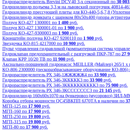
Гидрораспределитель Brevini DCV40 3-х секционный по
30 003
Гидроцилиндр подъема 3,3 м на львовский погрузчик 40814-4
Гидроцилиндр прессующей плиты для КО-440-5,6,7,8 (Уплотни
Гидроцилиндр домкрата с шариком 80х50х400 (опора аутригера
Ползун КО-427 1300001 по
1 400
руб.
Ползун КО-427 1300001-01 по
1 900
руб.
Ползун КО-427-9300003 по
1 900
руб.
Кронштейн ползуна КО-427 9200110 по
1 900
руб.
Звездочка КО-815 4217000 по
10 900
руб.
Пульт управления гидравликой (компьютерная система управл
Гидроклапан предохранительный с разгрузкой ПКР-787 по
27 
Клапан КРР 10/20 ТВ по
11 900
руб.
Аксиально-поршневой гидронасос MEILLER (Майлер) 265/1 х
КО-806 2300000 (пескоразбрасывающее оборудование КО-806) к
Гидрораспределитель РХ 346-1ЖЖЖЖЖ4 по
33 900
руб.
Гидрораспределитель РХ 346-3ККККК3 по
33 900
руб.
Гидрораспределитель РХ 346-3КККККККККК3 по
75 900
руб.
Гидрораспределитель РХ 346-3КССССССС3 по
21 145
руб.
Гидроцилиндр 160х60х1070 на бункеровоз (мусоровоз) ЗИЛ-М
Коробка отбора мощности QC45BКПП 6J70ТA в наличии по
37
МГП-125 по
17 900
руб.
МГП-160 по
17 900
руб.
МГП-250 по
19 800
руб.
МГП-315 по
19 800
руб.
МГП-80 по
17 900
руб.