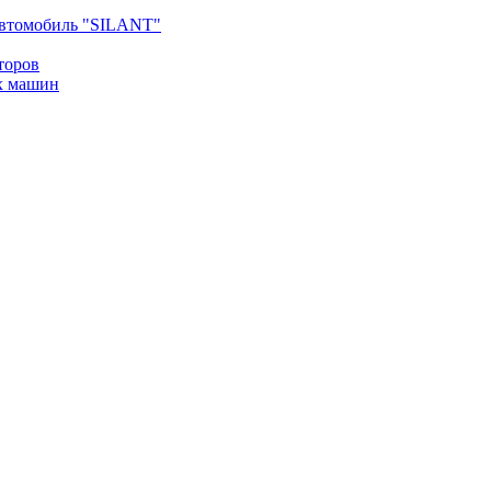
втомобиль "SILANT"
торов
х машин