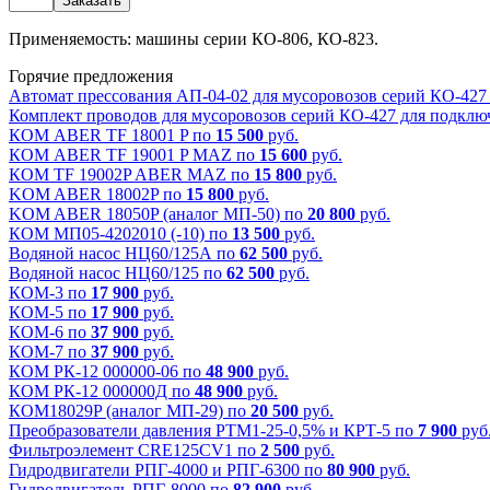
Применяемость: машины серии КО-806, КО-823.
Горячие предложения
Автомат прессования АП-04-02 для мусоровозов серий КО-427
Комплект проводов для мусоровозов серий КО-427 для подклю
КОМ ABER TF 18001 P по
15 500
руб.
КОМ АBER TF 19001 P MAZ по
15 600
руб.
КОМ TF 19002P ABER MAZ по
15 800
руб.
KOM ABER 18002P по
15 800
руб.
KOM ABER 18050P (аналог МП-50) по
20 800
руб.
КОМ МП05-4202010 (-10) по
13 500
руб.
Водяной насос НЦ60/125А по
62 500
руб.
Водяной насос НЦ60/125 по
62 500
руб.
КОМ-3 по
17 900
руб.
КОМ-5 по
17 900
руб.
КОМ-6 по
37 900
руб.
КОМ-7 по
37 900
руб.
КОМ РК-12 000000-06 по
48 900
руб.
КОМ РК-12 000000Д по
48 900
руб.
КОМ18029P (аналог МП-29) по
20 500
руб.
Преобразователи давления РТМ1-25-0,5% и КРТ-5 по
7 900
руб
Фильтроэлемент CRE125CV1 по
2 500
руб.
Гидродвигатели РПГ-4000 и РПГ-6300 по
80 900
руб.
Гидродвигатель РПГ-8000 по
82 900
руб.