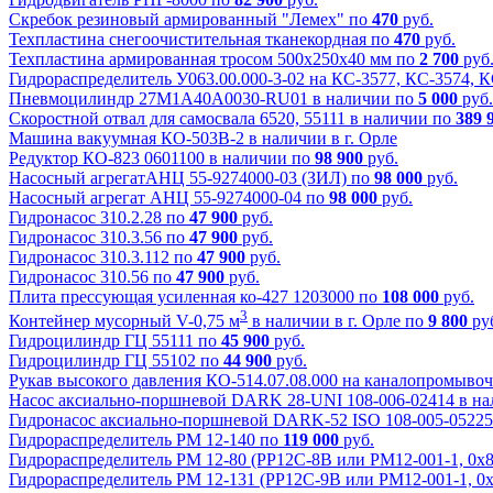
Скребок резиновый армированный "Лемех" по
470
руб.
Техпластина снегоочистительная тканекордная по
470
руб.
Техпластина армированная тросом 500x250x40 мм по
2 700
руб
Гидрораспределитель У063.00.000-3-02 на КС-3577, КС-3574, 
Пневмоцилиндр 27М1А40А0030-RU01 в наличии по
5 000
руб.
Скоростной отвал для самосвала 6520, 55111 в наличии по
389 
Машина вакуумная КО-503В-2 в наличии в г. Орле
Редуктор КО-823 0601100 в наличии по
98 900
руб.
Насосный агрегатАНЦ 55-9274000-03 (ЗИЛ) по
98 000
руб.
Насосный агрегат АНЦ 55-9274000-04 по
98 000
руб.
Гидронасос 310.2.28 по
47 900
руб.
Гидронасос 310.3.56 по
47 900
руб.
Гидронасос 310.3.112 по
47 900
руб.
Гидронасос 310.56 по
47 900
руб.
Плита прессующая усиленная ко-427 1203000 по
108 000
руб.
3
Контейнер мусорный V-0,75 м
в наличии в г. Орле по
9 800
ру
Гидроцилиндр ГЦ 55111 по
45 900
руб.
Гидроцилиндр ГЦ 55102 по
44 900
руб.
Рукав высокого давления КО-514.07.08.000 на каналопромыв
Насос аксиально-поршневой DARK 28-UNI 108-006-02414 в на
Гидронасос аксиально-поршневой DARK-52 ISO 108-005-05225
Гидрораспределитель РМ 12-140 по
119 000
руб.
Гидрораспределитель РМ 12-80 (РР12С-8В или РМ12-001-1, 0х
Гидрораспределитель РМ 12-131 (РР12С-9В или РМ12-001-1, 0