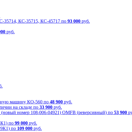
.
КС-35714, КС-35715, КС-45717 по
93 000
руб.
900
руб.
б.
очную машину КО-560 по
48 900
руб.
личии на складе по
33 900
руб.
 (новый номер 108-006-04921) OMFB (реверсивный) по
53 900
ру
8К1) по
99 000
руб.
х9К1) по
109 000
руб.