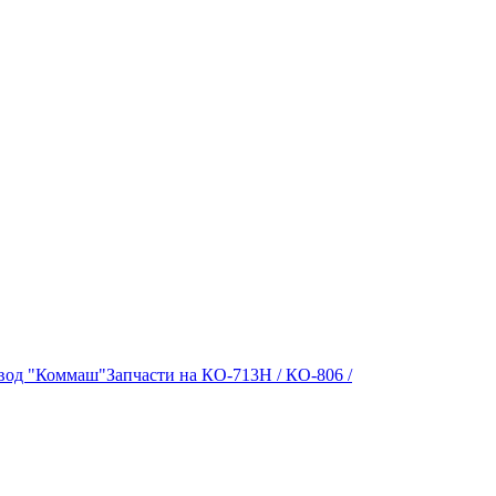
вод "Коммаш"
Запчасти на КО-713Н / КО-806 /