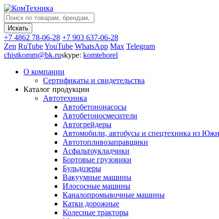
+7 4862 78-06-28
+7 903 637-06-28
Zen
RuTube
YouTube
WhatsApp
Max
Telegram
chistkomm@bk.ru
skype:
komtehorel
О компании
Сертификаты и свидетельства
Каталог продукции
Автотехника
Автобетононасосы
Автобетоносмесители
Автогрейдеры
Автомобили, автобусы и спецтехника из Юж
Автотопливозаправщики
Асфальтоукладчики
Бортовые грузовики
Бульдозеры
Вакуумные машины
Илососные машины
Каналопромывочные машины
Катки дорожные
Колесные тракторы