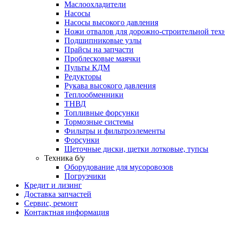
Маслоохладители
Насосы
Насосы высокого давления
Ножи отвалов для дорожно-строительной тех
Подшипниковые узлы
Прайсы на запчасти
Проблесковые маячки
Пульты КДМ
Редукторы
Рукава высокого давления
Теплообменники
ТНВД
Топливные форсунки
Тормозные системы
Фильтры и фильтроэлементы
Форсунки
Щеточные диски, щетки лотковые, тупсы
Техника б/у
Оборудование для мусоровозов
Погрузчики
Кредит и лизинг
Доставка запчастей
Сервис, ремонт
Контактная информация