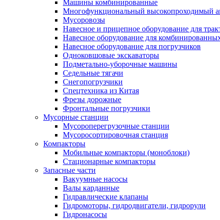
Машины комбинированные
Многофункциональный высокопроходимый а
Мусоровозы
Навесное и прицепное оборудование для трак
Навесное оборудование для комбинированны
Навесное оборудование для погрузчиков
Одноковшовые экскаваторы
Подметально-уборочные машины
Седельные тягачи
Снегопогрузчики
Спецтехника из Китая
Фрезы дорожные
Фронтальные погрузчики
Мусорные станции
Мусороперегрузочные станции
Мусоросортировочная станция
Компакторы
Мобильные компакторы (моноблоки)
Стационарные компакторы
Запасные части
Вакуумные насосы
Валы карданные
Гидравлические клапаны
Гидромоторы, гидродвигатели, гидрорули
Гидронасосы