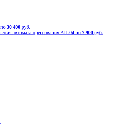
 по
30 400
руб.
чения автомата прессования АП-04 по
7 900
руб.
.