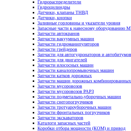
Гидрораспределители
Гидроцилиндры
Датчики, клапаны ТНВД
Датчики, кнопки
Заливные горловины и указатели уровня
Запасные части к навесному оборудованию 
Запчасти автокранов
Запчасти вакуумных машин
Запчасти гидроманипуляторов
Запчасти грейдеров
Запчасти для автогудронаторов и автобитумо
Запчасти для двигателей
Запчасти илососных машин
Запчасти каналопромывочных машин
Запчасти катков дорожных
Запчасти машин дорожных комбинированных
Запчасти мусоровозов
Запчасти мусоровозов РАРЗ
Запчасти подметально-уборочных машин
Запчасти снегопогрузчиков
Запчасти тротуароуборочных машин
Запчасти фронтальных погрузчиков
Запчасти экскаваторов
Каталоги запасных частей
Коробки отбора мощности (КОМ) и привод