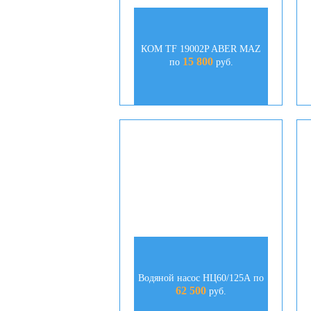
КОМ TF 19002P ABER MAZ
15 800
по
руб.
Водяной насос НЦ60/125А по
62 500
руб.