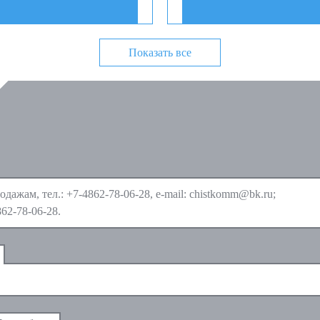
Показать все
одажам, тел.:
+7-4862-78-06-28
, e-mail:
chistkomm@bk.ru
;
862-78-06-28
.