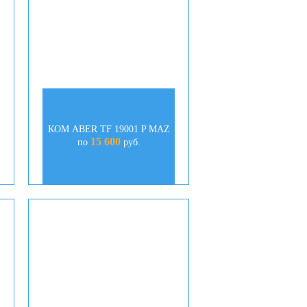
КОМ АBER TF 19001 P MAZ
15 600
по
руб.