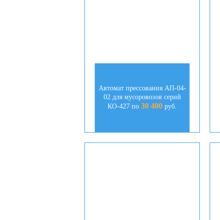
Автомат прессования АП-04-
02 для мусоровозов серий
30 400
КО-427 по
руб.