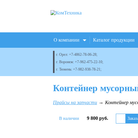
О компании
Каталог продукции
г. Орел:
+7-4862-78-06-28
;
г. Воронеж:
+7-962-475-22-10
;
г. Тюмень:
+7-982-938-78-21
;
Контейнер мусорный
Прайсы на запчасти
Контейнер мус
9 800 руб.
В наличии