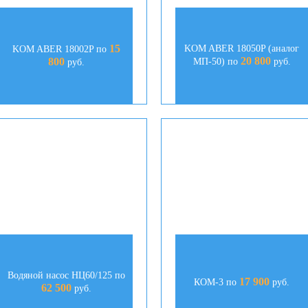
15
KOM ABER 18050P (аналог
KOM ABER 18002P по
20 800
800
МП-50) по
руб.
руб.
Водяной насос НЦ60/125 по
17 900
КОМ-3 по
руб.
62 500
руб.