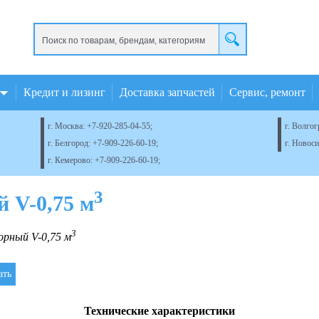
Кредит и лизинг
Доставка запчастей
Сервис, ремонт
г. Москва:
+7-920-285-04-55
;
г. Волгог
г. Белгород:
+7-909-226-60-19
;
г. Новос
г. Кемерово:
+7-909-226-60-19
;
3
 V-0,75 м
3
орный V-0,75 м
Технические характеристики