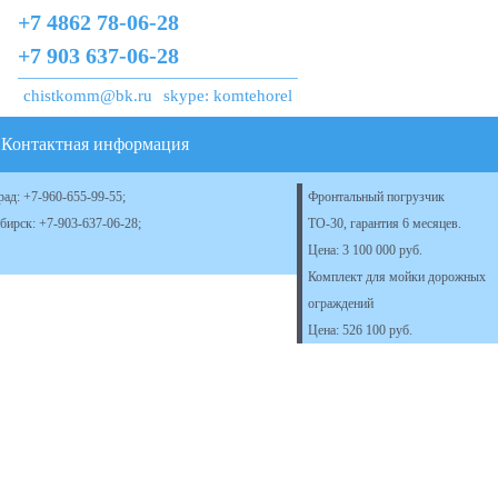
+7 4862 78-06-28
+7 903 637-06-28
chistkomm@bk.ru
skype:
komtehorel
Контактная информация
рад:
+7-960-655-99-55
;
Фронтальный погрузчик
ибирск:
+7-903-637-06-28
;
ТО-30, гарантия 6 месяцев.
Цена: 3 100 000 руб.
Комплект для мойки дорожных
ограждений
Цена: 526 100 руб.