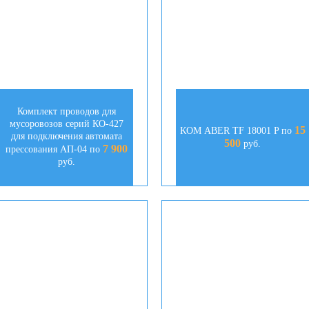
Комплект проводов для
мусоровозов серий КО-427
15
КОМ ABER TF 18001 P по
для подключения автомата
500
руб.
7 900
прессования АП-04 по
руб.