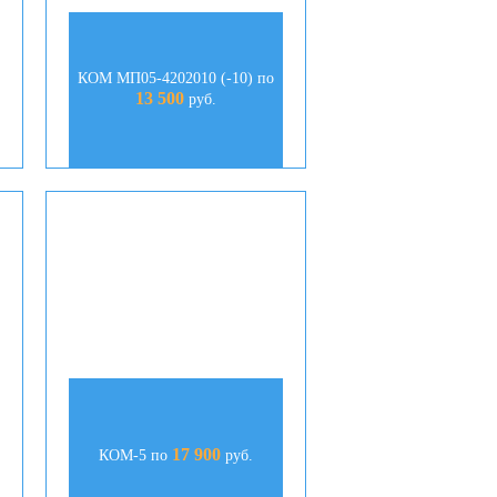
КОМ МП05-4202010 (-10) по
13 500
руб.
17 900
КОМ-5 по
руб.