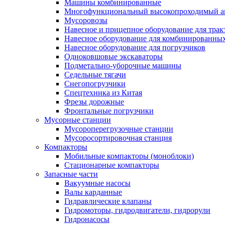
Машины комбинированные
Многофункциональный высокопроходимый а
Мусоровозы
Навесное и прицепное оборудование для трак
Навесное оборудование для комбинированны
Навесное оборудование для погрузчиков
Одноковшовые экскаваторы
Подметально-уборочные машины
Седельные тягачи
Снегопогрузчики
Спецтехника из Китая
Фрезы дорожные
Фронтальные погрузчики
Мусорные станции
Мусороперегрузочные станции
Мусоросортировочная станция
Компакторы
Мобильные компакторы (моноблоки)
Стационарные компакторы
Запасные части
Вакуумные насосы
Валы карданные
Гидравлические клапаны
Гидромоторы, гидродвигатели, гидрорули
Гидронасосы