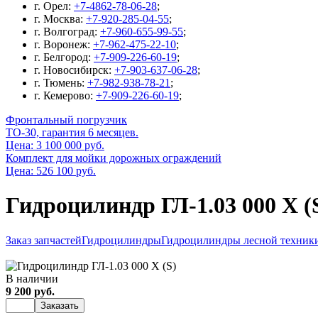
г. Орел:
+7-4862-78-06-28
;
г. Москва:
+7-920-285-04-55
;
г. Волгоград:
+7-960-655-99-55
;
г. Воронеж:
+7-962-475-22-10
;
г. Белгород:
+7-909-226-60-19
;
г. Новосибирск:
+7-903-637-06-28
;
г. Тюмень:
+7-982-938-78-21
;
г. Кемерово:
+7-909-226-60-19
;
Фронтальный погрузчик
ТО-30, гарантия 6 месяцев.
Цена: 3 100 000 руб.
Комплект для мойки дорожных ограждений
Цена: 526 100 руб.
Гидроцилиндр ГЛ-1.03 000 Х (
Заказ запчастей
Гидроцилиндры
Гидроцилиндры лесной техник
В наличии
9 200 руб.