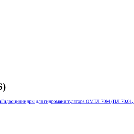
S)
и
Гидроцилиндры для гидроманипулятора ОМТЛ-70М (ПЛ-70.01, П