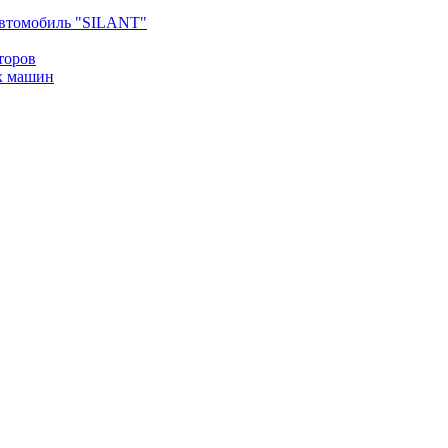
втомобиль "SILANT"
торов
х машин