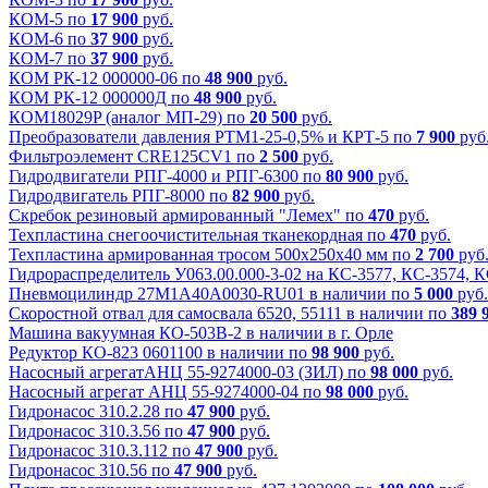
КОМ-5 по
17 900
руб.
КОМ-6 по
37 900
руб.
КОМ-7 по
37 900
руб.
КОМ РК-12 000000-06 по
48 900
руб.
КОМ РК-12 000000Д по
48 900
руб.
КОМ18029P (аналог МП-29) по
20 500
руб.
Преобразователи давления РТМ1-25-0,5% и КРТ-5 по
7 900
руб
Фильтроэлемент CRE125CV1 по
2 500
руб.
Гидродвигатели РПГ-4000 и РПГ-6300 по
80 900
руб.
Гидродвигатель РПГ-8000 по
82 900
руб.
Скребок резиновый армированный "Лемех" по
470
руб.
Техпластина снегоочистительная тканекордная по
470
руб.
Техпластина армированная тросом 500x250x40 мм по
2 700
руб
Гидрораспределитель У063.00.000-3-02 на КС-3577, КС-3574, 
Пневмоцилиндр 27М1А40А0030-RU01 в наличии по
5 000
руб.
Скоростной отвал для самосвала 6520, 55111 в наличии по
389 
Машина вакуумная КО-503В-2 в наличии в г. Орле
Редуктор КО-823 0601100 в наличии по
98 900
руб.
Насосный агрегатАНЦ 55-9274000-03 (ЗИЛ) по
98 000
руб.
Насосный агрегат АНЦ 55-9274000-04 по
98 000
руб.
Гидронасос 310.2.28 по
47 900
руб.
Гидронасос 310.3.56 по
47 900
руб.
Гидронасос 310.3.112 по
47 900
руб.
Гидронасос 310.56 по
47 900
руб.