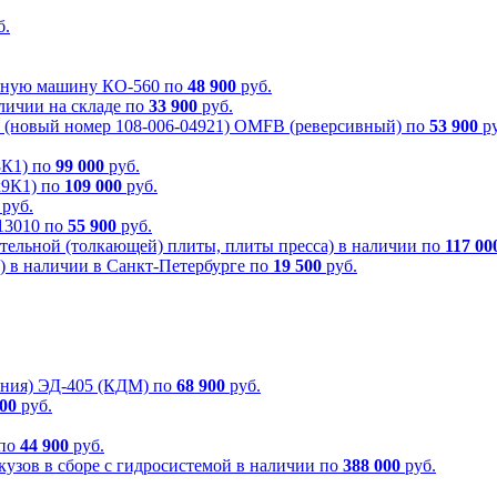
б.
очную машину КО-560 по
48 900
руб.
личии на складе по
33 900
руб.
 (новый номер 108-006-04921) OMFB (реверсивный) по
53 900
ру
8К1) по
99 000
руб.
х9К1) по
109 000
руб.
руб.
613010 по
55 900
руб.
тельной (толкающей) плиты, плиты пресса) в наличии по
117 00
) в наличии в Санкт-Петербурге по
19 500
руб.
ения) ЭД-405 (КДМ) по
68 900
руб.
900
руб.
 по
44 900
руб.
узов в сборе с гидросистемой в наличии по
388 000
руб.