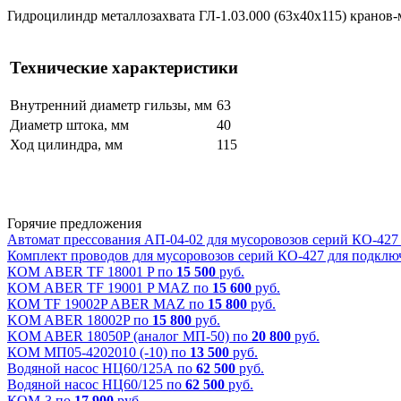
Гидроцилиндр металлозахвата ГЛ-1.03.000 (63х40х115) крано
Технические характеристики
Внутренний диаметр гильзы, мм
63
Диаметр штока, мм
40
Ход цилиндра, мм
115
Горячие предложения
Автомат прессования АП-04-02 для мусоровозов серий КО-427
Комплект проводов для мусоровозов серий КО-427 для подклю
КОМ ABER TF 18001 P по
15 500
руб.
КОМ АBER TF 19001 P MAZ по
15 600
руб.
КОМ TF 19002P ABER MAZ по
15 800
руб.
KOM ABER 18002P по
15 800
руб.
KOM ABER 18050P (аналог МП-50) по
20 800
руб.
КОМ МП05-4202010 (-10) по
13 500
руб.
Водяной насос НЦ60/125А по
62 500
руб.
Водяной насос НЦ60/125 по
62 500
руб.
КОМ-3 по
17 900
руб.