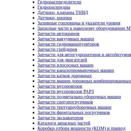
Гидрораспределители
Гидроцилиндры
Датчики, клапаны ТНВД
Датчики, кнопки
Заливные горловины и указатели уровня
Запасные части к навесному оборудованию 
Запчасти автокранов
Запчасти вакуумных машин
Запчасти гидроманипуляторов
Запчасти грейдеров
Запчасти для автогудронаторов и автобитумо
Запчасти для двигателей
Запчасти илососных машин
Запчасти каналопромывочных машин
Запчасти катков дорожных
Запчасти машин дорожных комбинированных
Запчасти мусоровозов
Запчасти мусоровозов РАРЗ
Запчасти подметально-уборочных машин
Запчасти снегопогрузчиков
Запчасти тротуароуборочных машин
Запчасти фронтальных погрузчиков
Запчасти экскаваторов
Каталоги запасных частей
Коробки отбора мощности (КОМ) и привод