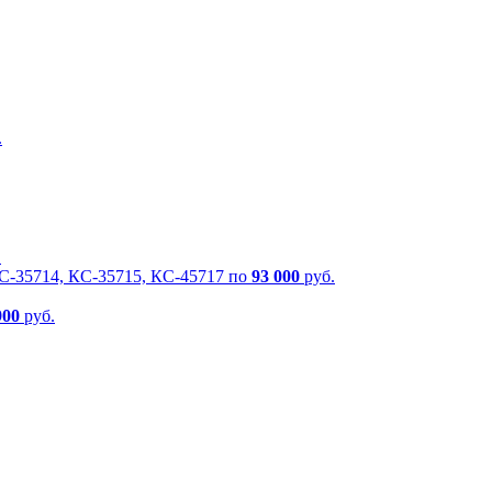
.
.
КС-35714, КС-35715, КС-45717 по
93 000
руб.
900
руб.