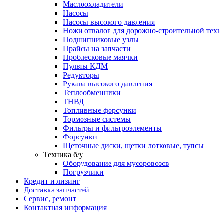
Маслоохладители
Насосы
Насосы высокого давления
Ножи отвалов для дорожно-строительной тех
Подшипниковые узлы
Прайсы на запчасти
Проблесковые маячки
Пульты КДМ
Редукторы
Рукава высокого давления
Теплообменники
ТНВД
Топливные форсунки
Тормозные системы
Фильтры и фильтроэлементы
Форсунки
Щеточные диски, щетки лотковые, тупсы
Техника б/у
Оборудование для мусоровозов
Погрузчики
Кредит и лизинг
Доставка запчастей
Сервис, ремонт
Контактная информация