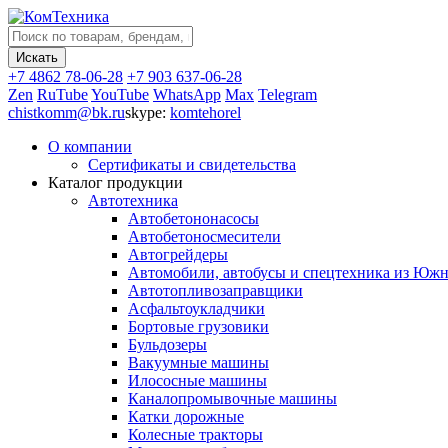
+7 4862 78-06-28
+7 903 637-06-28
Zen
RuTube
YouTube
WhatsApp
Max
Telegram
chistkomm@bk.ru
skype:
komtehorel
О компании
Сертификаты и свидетельства
Каталог продукции
Автотехника
Автобетононасосы
Автобетоносмесители
Автогрейдеры
Автомобили, автобусы и спецтехника из Юж
Автотопливозаправщики
Асфальтоукладчики
Бортовые грузовики
Бульдозеры
Вакуумные машины
Илососные машины
Каналопромывочные машины
Катки дорожные
Колесные тракторы