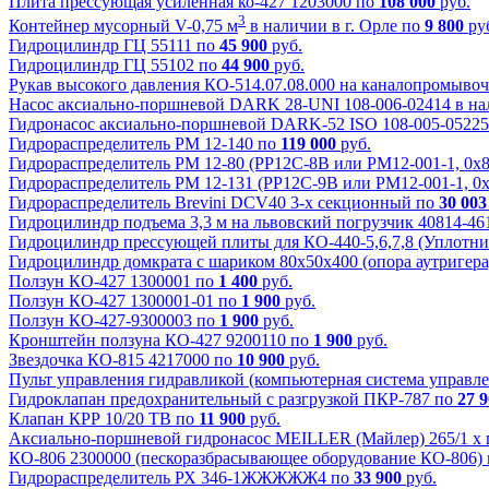
Плита прессующая усиленная ко-427 1203000 по
108 000
руб.
3
Контейнер мусорный V-0,75 м
в наличии в г. Орле по
9 800
ру
Гидроцилиндр ГЦ 55111 по
45 900
руб.
Гидроцилиндр ГЦ 55102 по
44 900
руб.
Рукав высокого давления КО-514.07.08.000 на каналопромыв
Насос аксиально-поршневой DARK 28-UNI 108-006-02414 в на
Гидронасос аксиально-поршневой DARK-52 ISO 108-005-05225
Гидрораспределитель РМ 12-140 по
119 000
руб.
Гидрораспределитель РМ 12-80 (РР12С-8В или РМ12-001-1, 0х
Гидрораспределитель РМ 12-131 (РР12С-9В или РМ12-001-1, 0
Гидрораспределитель Brevini DCV40 3-х секционный по
30 003
Гидроцилиндр подъема 3,3 м на львовский погрузчик 40814-4
Гидроцилиндр прессующей плиты для КО-440-5,6,7,8 (Уплотни
Гидроцилиндр домкрата с шариком 80х50х400 (опора аутригера
Ползун КО-427 1300001 по
1 400
руб.
Ползун КО-427 1300001-01 по
1 900
руб.
Ползун КО-427-9300003 по
1 900
руб.
Кронштейн ползуна КО-427 9200110 по
1 900
руб.
Звездочка КО-815 4217000 по
10 900
руб.
Пульт управления гидравликой (компьютерная система управл
Гидроклапан предохранительный с разгрузкой ПКР-787 по
27 
Клапан КРР 10/20 ТВ по
11 900
руб.
Аксиально-поршневой гидронасос MEILLER (Майлер) 265/1 х
КО-806 2300000 (пескоразбрасывающее оборудование КО-806) к
Гидрораспределитель РХ 346-1ЖЖЖЖЖ4 по
33 900
руб.