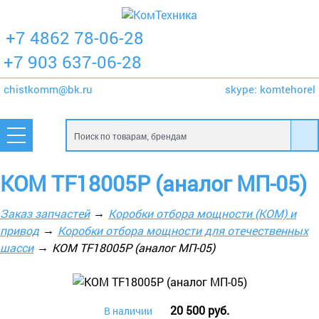
+7 4862 78-06-28
+7 903 637-06-28
chistkomm@bk.ru
skype:
komtehorel
КОМ TF18005P (аналог МП-05)
Заказ запчастей
Коробки отбора мощности (КОМ) и
привод
Коробки отбора мощности для отечественных
шасси
КОМ TF18005P (аналог МП-05)
20 500 руб.
В наличии