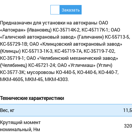
Предназначен для установки на автокраны ОАО
«Автокран» (Ивановец) КС-35714К-2, КС-45717К-1; ОАО
«Галичский автокрановый завод» (Галичанин) КС-55713-5,
КС-55729-1В; ОАО «Клинцовский автокрановый завод»
(Клинцы) КС-55713-1К-3, КС-45719-7А, КС-35719-7-02,
КС-35719-1; ОАО «Челябинский механический завод»
(Челябинец) КС-45721-24; ОАО «Угличмаш» (Углич)
КС-3577-3К; мусоровозы КО-440-5, КО-440-6, КО-440-7,
МКМ-4605, МКМ-45, МКМ-4303.
Технические характеристики
Вес, кг
11,5
Крутящий момент
320
номинальный, Нм