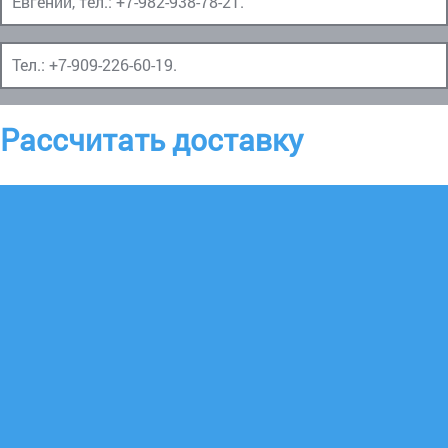
Евгений, тел.:
+7-982-938-78-21
.
Тел.:
+7-909-226-60-19
.
Рассчитать доставку