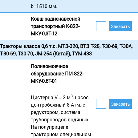
b=1510 мм.
Ковш задненавесной
транспортный К-822-
МКУ-0,3Т-12
Тракторы класса 0,6 т.с. МТЗ-320, ВТЗ Т-25, Т-30-69, Т-30А,
Т-30-69, Т30-70, JM-254 (Китай), TYM-433
Поливомоечное
оборудование ПМ-822-
МКУ-0,6Т-01
3
Цистерна V = 2 м
, насос
центробежный 8 Атм. с
редуктором, система
трубопроводов водяных.
На полуприцепе
тракторном специальном