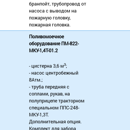
бранпойт, трубопровод от
насоса с выводом на
пожарную головку,
пожарная головка.
Поливомоечное
оборудование ПМ-822-
МКУ-1,4Т-01.2
3
- цистерна 3,6 м
;
- насос центробежный
8Атм.;
- труба передняя с
соплами, рукав, на
полуприцепе тракторном
специальном ППС-248-
МКУ-1,3Т.
Дополнительная опция.
Комплект для забора