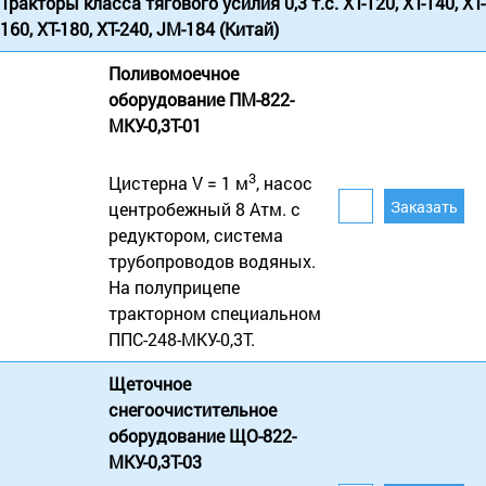
Тракторы класса тягового усилия 0,3 т.с. XT-120, XT-140, XT-
160, XT-180, XT-240, JM-184 (Китай)
Поливомоечное
оборудование ПМ-822-
МКУ-0,3Т-01
3
Цистерна V = 1 м
, насос
центробежный 8 Атм. с
редуктором, система
трубопроводов водяных.
На полуприцепе
тракторном специальном
ППС-248-МКУ-0,3Т.
Щеточное
снегоочистительное
оборудование ЩО-822-
МКУ-0,3Т-03