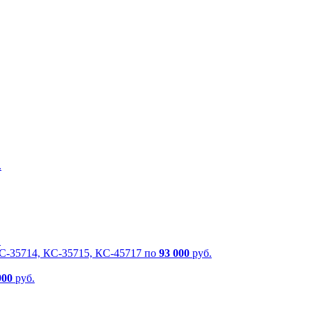
.
.
КС-35714, КС-35715, КС-45717 по
93 000
руб.
900
руб.