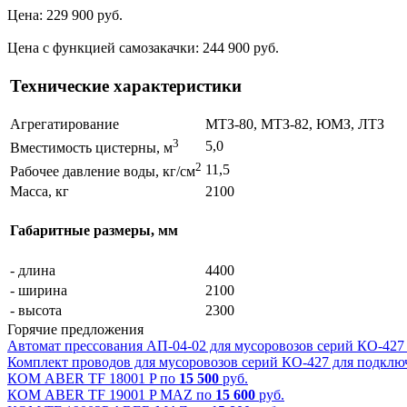
Цена: 229 900 руб.
Цена с функцией самозакачки: 244 900 руб.
Технические характеристики
Агрегатирование
МТЗ-80, МТЗ-82, ЮМЗ, ЛТЗ
3
5,0
Вместимость цистерны, м
2
11,5
Рабочее давление воды, кг/см
Масса, кг
2100
Габаритные размеры, мм
- длина
4400
- ширина
2100
- высота
2300
Горячие предложения
Автомат прессования АП-04-02 для мусоровозов серий КО-427
Комплект проводов для мусоровозов серий КО-427 для подклю
КОМ ABER TF 18001 P по
15 500
руб.
КОМ АBER TF 19001 P MAZ по
15 600
руб.