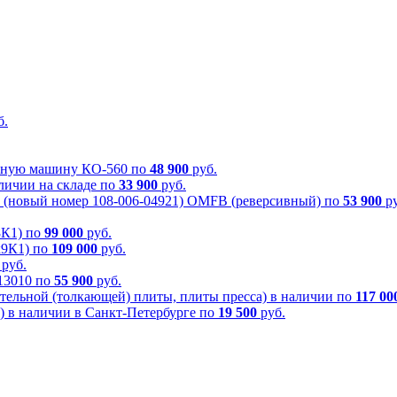
б.
очную машину КО-560 по
48 900
руб.
личии на складе по
33 900
руб.
 (новый номер 108-006-04921) OMFB (реверсивный) по
53 900
ру
8К1) по
99 000
руб.
х9К1) по
109 000
руб.
руб.
613010 по
55 900
руб.
тельной (толкающей) плиты, плиты пресса) в наличии по
117 00
) в наличии в Санкт-Петербурге по
19 500
руб.