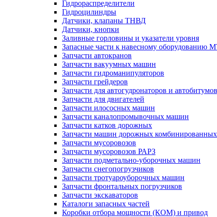
Гидрораспределители
Гидроцилиндры
Датчики, клапаны ТНВД
Датчики, кнопки
Заливные горловины и указатели уровня
Запасные части к навесному оборудованию 
Запчасти автокранов
Запчасти вакуумных машин
Запчасти гидроманипуляторов
Запчасти грейдеров
Запчасти для автогудронаторов и автобитумо
Запчасти для двигателей
Запчасти илососных машин
Запчасти каналопромывочных машин
Запчасти катков дорожных
Запчасти машин дорожных комбинированных
Запчасти мусоровозов
Запчасти мусоровозов РАРЗ
Запчасти подметально-уборочных машин
Запчасти снегопогрузчиков
Запчасти тротуароуборочных машин
Запчасти фронтальных погрузчиков
Запчасти экскаваторов
Каталоги запасных частей
Коробки отбора мощности (КОМ) и привод