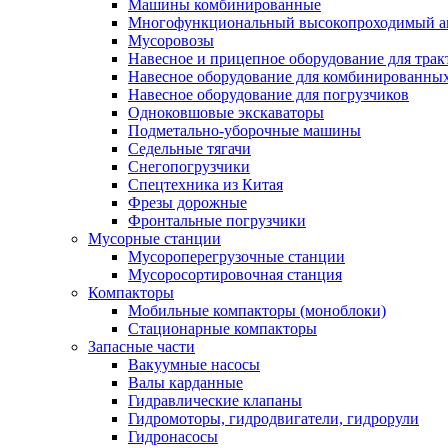
Машины комбинированные
Многофункциональный высокопроходимый а
Мусоровозы
Навесное и прицепное оборудование для трак
Навесное оборудование для комбинированны
Навесное оборудование для погрузчиков
Одноковшовые экскаваторы
Подметально-уборочные машины
Седельные тягачи
Снегопогрузчики
Спецтехника из Китая
Фрезы дорожные
Фронтальные погрузчики
Мусорные станции
Мусороперегрузочные станции
Мусоросортировочная станция
Компакторы
Мобильные компакторы (моноблоки)
Стационарные компакторы
Запасные части
Вакуумные насосы
Валы карданные
Гидравлические клапаны
Гидромоторы, гидродвигатели, гидрорули
Гидронасосы