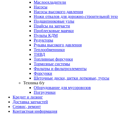
Маслоохладители
Насосы
Насосы высокого давления
Ножи отвалов для дорожно-строительной тех
Подшипниковые узлы
Прайсы на запчасти
Проблесковые маячки
Пульты КДМ
Редукторы
Рукава высокого давления
Теплообменники
ТНВД
Топливные форсунки
Тормозные системы
Фильтры и фильтроэлементы
Форсунки
Щеточные диски, щетки лотковые, тупсы
Техника б/у
Оборудование для мусоровозов
Погрузчики
Кредит и лизинг
Доставка запчастей
Сервис, ремонт
Контактная информация