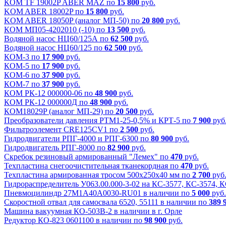
КОМ TF 19002P ABER MAZ по
15 800
руб.
KOM ABER 18002P по
15 800
руб.
KOM ABER 18050P (аналог МП-50) по
20 800
руб.
КОМ МП05-4202010 (-10) по
13 500
руб.
Водяной насос НЦ60/125А по
62 500
руб.
Водяной насос НЦ60/125 по
62 500
руб.
КОМ-3 по
17 900
руб.
КОМ-5 по
17 900
руб.
КОМ-6 по
37 900
руб.
КОМ-7 по
37 900
руб.
КОМ РК-12 000000-06 по
48 900
руб.
КОМ РК-12 000000Д по
48 900
руб.
КОМ18029P (аналог МП-29) по
20 500
руб.
Преобразователи давления РТМ1-25-0,5% и КРТ-5 по
7 900
руб
Фильтроэлемент CRE125CV1 по
2 500
руб.
Гидродвигатели РПГ-4000 и РПГ-6300 по
80 900
руб.
Гидродвигатель РПГ-8000 по
82 900
руб.
Скребок резиновый армированный "Лемех" по
470
руб.
Техпластина снегоочистительная тканекордная по
470
руб.
Техпластина армированная тросом 500x250x40 мм по
2 700
руб
Гидрораспределитель У063.00.000-3-02 на КС-3577, КС-3574, 
Пневмоцилиндр 27М1А40А0030-RU01 в наличии по
5 000
руб.
Скоростной отвал для самосвала 6520, 55111 в наличии по
389 
Машина вакуумная КО-503В-2 в наличии в г. Орле
Редуктор КО-823 0601100 в наличии по
98 900
руб.