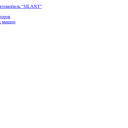
втомобиль "SILANT"
торов
х машин