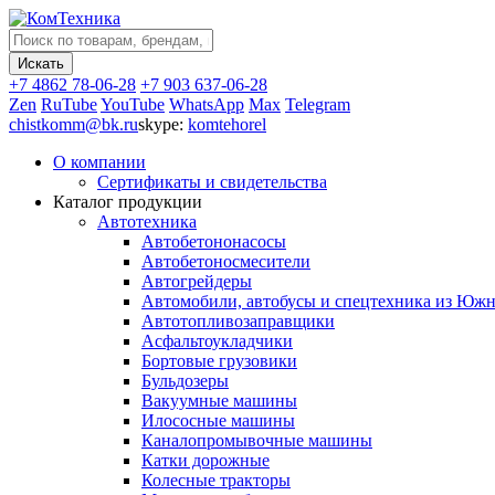
+7 4862 78-06-28
+7 903 637-06-28
Zen
RuTube
YouTube
WhatsApp
Max
Telegram
chistkomm@bk.ru
skype:
komtehorel
О компании
Сертификаты и свидетельства
Каталог продукции
Автотехника
Автобетононасосы
Автобетоносмесители
Автогрейдеры
Автомобили, автобусы и спецтехника из Юж
Автотопливозаправщики
Асфальтоукладчики
Бортовые грузовики
Бульдозеры
Вакуумные машины
Илососные машины
Каналопромывочные машины
Катки дорожные
Колесные тракторы