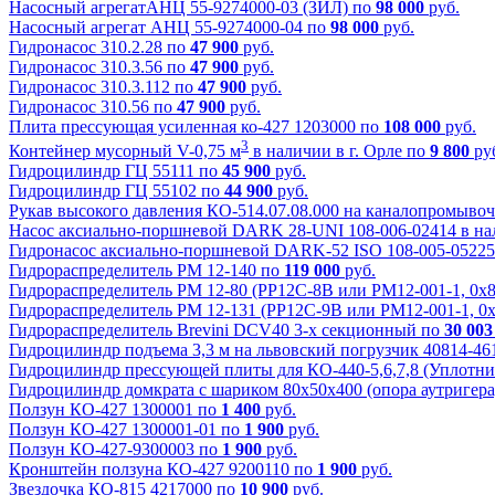
Насосный агрегатАНЦ 55-9274000-03 (ЗИЛ) по
98 000
руб.
Насосный агрегат АНЦ 55-9274000-04 по
98 000
руб.
Гидронасос 310.2.28 по
47 900
руб.
Гидронасос 310.3.56 по
47 900
руб.
Гидронасос 310.3.112 по
47 900
руб.
Гидронасос 310.56 по
47 900
руб.
Плита прессующая усиленная ко-427 1203000 по
108 000
руб.
3
Контейнер мусорный V-0,75 м
в наличии в г. Орле по
9 800
ру
Гидроцилиндр ГЦ 55111 по
45 900
руб.
Гидроцилиндр ГЦ 55102 по
44 900
руб.
Рукав высокого давления КО-514.07.08.000 на каналопромыв
Насос аксиально-поршневой DARK 28-UNI 108-006-02414 в на
Гидронасос аксиально-поршневой DARK-52 ISO 108-005-05225
Гидрораспределитель РМ 12-140 по
119 000
руб.
Гидрораспределитель РМ 12-80 (РР12С-8В или РМ12-001-1, 0х
Гидрораспределитель РМ 12-131 (РР12С-9В или РМ12-001-1, 0
Гидрораспределитель Brevini DCV40 3-х секционный по
30 003
Гидроцилиндр подъема 3,3 м на львовский погрузчик 40814-4
Гидроцилиндр прессующей плиты для КО-440-5,6,7,8 (Уплотни
Гидроцилиндр домкрата с шариком 80х50х400 (опора аутригера
Ползун КО-427 1300001 по
1 400
руб.
Ползун КО-427 1300001-01 по
1 900
руб.
Ползун КО-427-9300003 по
1 900
руб.
Кронштейн ползуна КО-427 9200110 по
1 900
руб.
Звездочка КО-815 4217000 по
10 900
руб.