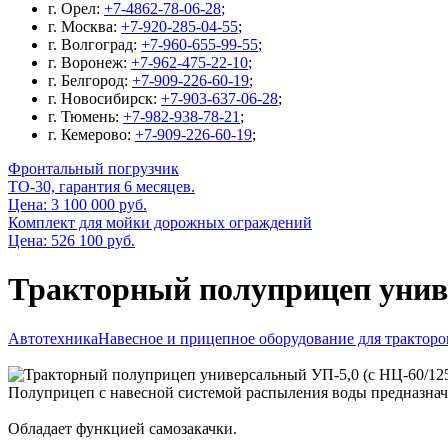
г. Орел:
+7-4862-78-06-28
;
г. Москва:
+7-920-285-04-55
;
г. Волгоград:
+7-960-655-99-55
;
г. Воронеж:
+7-962-475-22-10
;
г. Белгород:
+7-909-226-60-19
;
г. Новосибирск:
+7-903-637-06-28
;
г. Тюмень:
+7-982-938-78-21
;
г. Кемерово:
+7-909-226-60-19
;
Фронтальный погрузчик
ТО-30, гарантия 6 месяцев.
Цена: 3 100 000 руб.
Комплект для мойки дорожных ограждений
Цена: 526 100 руб.
Тракторный полуприцеп униве
Автотехника
Навесное и прицепное оборудование для тракторо
Полуприцеп с навесной системой распыления воды предназначен
Обладает функцией самозакачки.