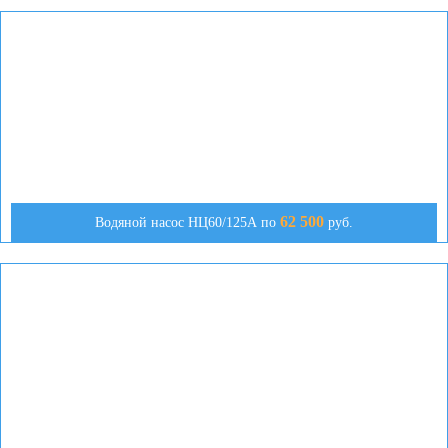
62 500
Водяной насос НЦ60/125А по
руб.