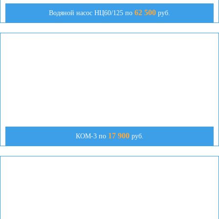
62 500
Водяной насос НЦ60/125 по
руб.
17 900
КОМ-3 по
руб.