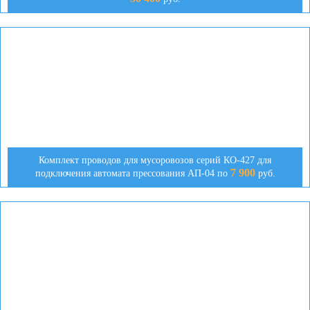
Комплект проводов для мусоровозов серий КО-427 для
7 900
подключения автомата прессования АП-04 по
руб.