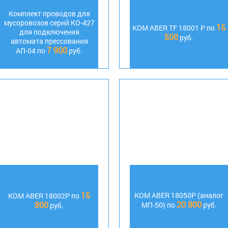
Комплект проводов для
мусоровозов серий КО-427
15
КОМ ABER TF 18001 P по
для подключения
500
руб.
автомата прессования
7 900
АП-04 по
руб.
15
KOM ABER 18050P (аналог
KOM ABER 18002P по
20 800
800
МП-50) по
руб.
руб.