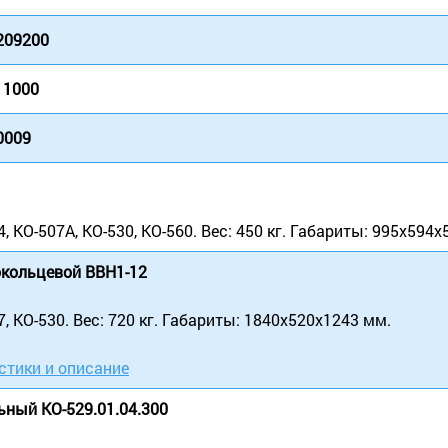
209200
11000
0009
 КО-507А, КО-530, КО-560. Вес: 450 кг. Габариты: 995х594х
кольцевой ВВН1-12
 КО-530. Вес: 720 кг. Габариты: 1840х520х1243 мм.
стики и описание
ьный КО-529.01.04.300