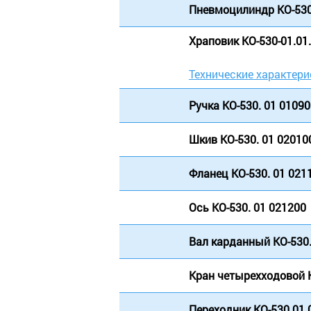
Пневмоцилиндр КО-530
Храповик КО-530-01.01
Технические характери
Ручка КО-530. 01 0109
Шкив КО-530. 01 02010
Фланец КО-530. 01 021
Ось КО-530. 01 021200
Вал карданный КО-530
Кран четырехходовой К
Переходник КО-530.01 