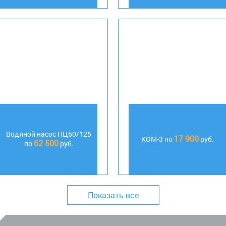
Водяной насос НЦ60/125
17 900
КОМ-3 по
руб.
62 500
по
руб.
Показать все