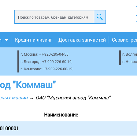
и
Кредит и лизинг
Доставка запчастей
Сервис, р
г. Москва:
+7-920-285-04-55
;
г. Волго
г. Белгород:
+7-909-226-60-19
;
г. Ново
г. Кемерово:
+7-909-226-60-19
;
вод "Коммаш"
осных машин
ОАО "Мценский завод "Коммаш"
Наименование
 0100001