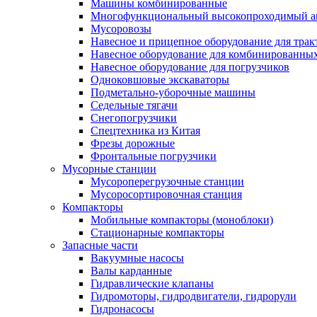
Машины комбинированные
Многофункциональный высокопроходимый а
Мусоровозы
Навесное и прицепное оборудование для трак
Навесное оборудование для комбинированны
Навесное оборудование для погрузчиков
Одноковшовые экскаваторы
Подметально-уборочные машины
Седельные тягачи
Снегопогрузчики
Спецтехника из Китая
Фрезы дорожные
Фронтальные погрузчики
Мусорные станции
Мусороперегрузочные станции
Мусоросортировочная станция
Компакторы
Мобильные компакторы (моноблоки)
Стационарные компакторы
Запасные части
Вакуумные насосы
Валы карданные
Гидравлические клапаны
Гидромоторы, гидродвигатели, гидрорули
Гидронасосы