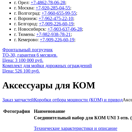
г. Орел:
+7-4862-78-06-28
;
г. Москва:
+7-920-285-04-55
;
г. Волгоград:
+7-960-655-99-55
;
г. Воронеж:
+7-962-475-22-10
;
г. Белгород:
+7-909-226-60-19
;
г. Новосибирск:
+7-903-637-06-28
;
г. Тюмень:
+7-982-938-78-21
;
г. Кемерово:
+7-909-226-60-19
;
Фронтальный погрузчик
ТО-30, гарантия 6 месяцев.
Цена: 3 100 000 руб.
Комплект для мойки дорожных ограждений
Цена: 526 100 руб.
Аксессуары для КОМ
Заказ запчастей
Коробки отбора мощности (КОМ) и привод
Акс
Фотография
Наименование
Соединительный набор для КОМ UNI 3 отв. (ва
Технические характеристики и описание