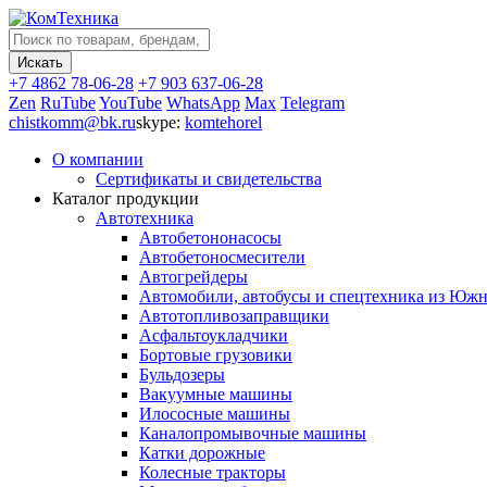
+7 4862 78-06-28
+7 903 637-06-28
Zen
RuTube
YouTube
WhatsApp
Max
Telegram
chistkomm@bk.ru
skype:
komtehorel
О компании
Сертификаты и свидетельства
Каталог продукции
Автотехника
Автобетононасосы
Автобетоносмесители
Автогрейдеры
Автомобили, автобусы и спецтехника из Юж
Автотопливозаправщики
Асфальтоукладчики
Бортовые грузовики
Бульдозеры
Вакуумные машины
Илососные машины
Каналопромывочные машины
Катки дорожные
Колесные тракторы