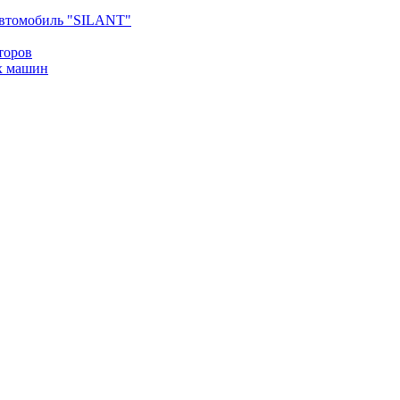
втомобиль "SILANT"
торов
х машин