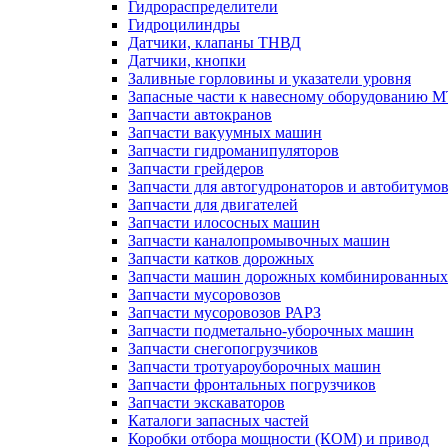
Гидрораспределители
Гидроцилиндры
Датчики, клапаны ТНВД
Датчики, кнопки
Заливные горловины и указатели уровня
Запасные части к навесному оборудованию 
Запчасти автокранов
Запчасти вакуумных машин
Запчасти гидроманипуляторов
Запчасти грейдеров
Запчасти для автогудронаторов и автобитумо
Запчасти для двигателей
Запчасти илососных машин
Запчасти каналопромывочных машин
Запчасти катков дорожных
Запчасти машин дорожных комбинированных
Запчасти мусоровозов
Запчасти мусоровозов РАРЗ
Запчасти подметально-уборочных машин
Запчасти снегопогрузчиков
Запчасти тротуароуборочных машин
Запчасти фронтальных погрузчиков
Запчасти экскаваторов
Каталоги запасных частей
Коробки отбора мощности (КОМ) и привод