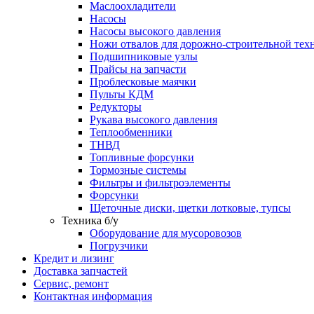
Маслоохладители
Насосы
Насосы высокого давления
Ножи отвалов для дорожно-строительной тех
Подшипниковые узлы
Прайсы на запчасти
Проблесковые маячки
Пульты КДМ
Редукторы
Рукава высокого давления
Теплообменники
ТНВД
Топливные форсунки
Тормозные системы
Фильтры и фильтроэлементы
Форсунки
Щеточные диски, щетки лотковые, тупсы
Техника б/у
Оборудование для мусоровозов
Погрузчики
Кредит и лизинг
Доставка запчастей
Сервис, ремонт
Контактная информация